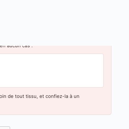
e
:
 ne ferme plus à plat
Odeur chimique
en aucun cas :
in de tout tissu, et confiez-la à un