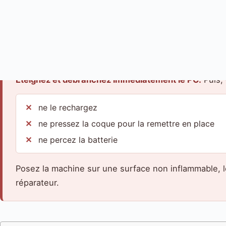
Ces signes indiquent une
batterie lithium qui dégaz
Coque bombée
Pavé tactile qui se soulève
Écran qui
Chaleur anormale
Éteignez et débranchez immédiatement le PC.
Puis, 
ne le rechargez
ne pressez la coque pour la remettre en place
ne percez la batterie
Posez la machine sur une surface non inflammable, lo
réparateur.