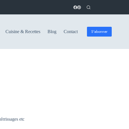
S'abonner
Cuisine & Recettes
Blog
Contact
térrissages etc