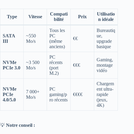
Compati
Utilisatio
Type
Vitesse
Prix
bilité
n idéale
Tous les
Bureautiq
SATA
~550
PC
ue,
€€
III
Mo/s
(même
upgrade
anciens)
basique
PC
Gaming,
NVMe
~3 500
récents
€€€
montage
PCIe 3.0
Mo/s
(port
vidéo
M.2)
Chargem
NVMe
PC
ent ultra-
7 000+
PCIe
gaming/p
€€€€
rapide
Mo/s
4.0/5.0
ro récents
(jeux,
4K)
💡
Notre conseil :