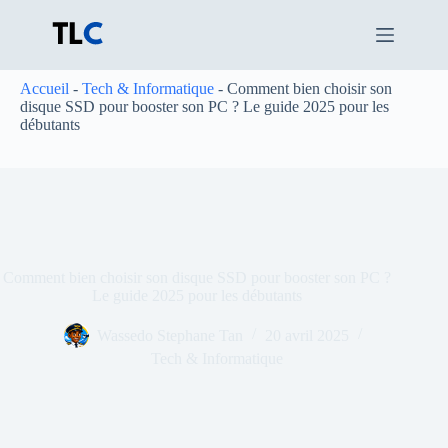
Passer
au
contenu
Accueil
-
Tech & Informatique
-
Comment bien choisir son
disque SSD pour booster son PC ? Le guide 2025 pour les
débutants
Comment bien choisir son disque SSD pour booster son PC ?
Le guide 2025 pour les débutants
Wassedo Stephane Tan
20 avril 2025
Tech & Informatique