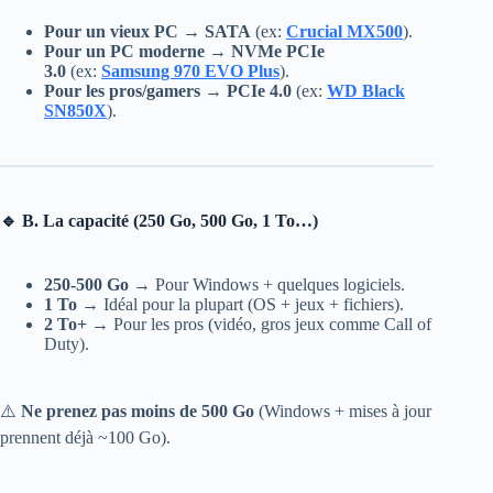
Pour un vieux PC
→
SATA
(ex:
Crucial MX500
).
Pour un PC moderne
→
NVMe PCIe
3.0
(ex:
Samsung 970 EVO Plus
).
Pour les pros/gamers
→
PCIe 4.0
(ex:
WD Black
SN850X
).
🔹 B. La capacité (250 Go, 500 Go, 1 To…)
250-500 Go
→ Pour Windows + quelques logiciels.
1 To
→ Idéal pour la plupart (OS + jeux + fichiers).
2 To+
→ Pour les pros (vidéo, gros jeux comme Call of
Duty).
⚠️
Ne prenez pas moins de 500 Go
(Windows + mises à jour
prennent déjà ~100 Go).