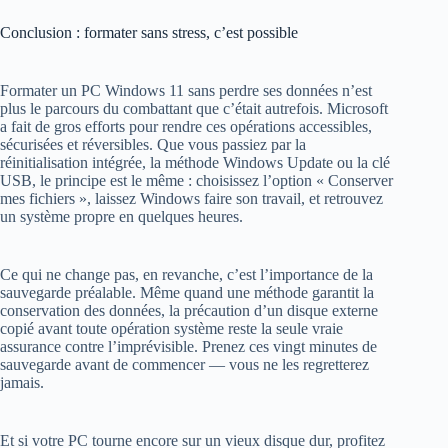
Conclusion : formater sans stress, c’est possible
Formater un PC Windows 11 sans perdre ses données n’est
plus le parcours du combattant que c’était autrefois. Microsoft
a fait de gros efforts pour rendre ces opérations accessibles,
sécurisées et réversibles. Que vous passiez par la
réinitialisation intégrée, la méthode Windows Update ou la clé
USB, le principe est le même : choisissez l’option « Conserver
mes fichiers », laissez Windows faire son travail, et retrouvez
un système propre en quelques heures.
Ce qui ne change pas, en revanche, c’est l’importance de la
sauvegarde préalable. Même quand une méthode garantit la
conservation des données, la précaution d’un disque externe
copié avant toute opération système reste la seule vraie
assurance contre l’imprévisible. Prenez ces vingt minutes de
Nous utilisons des cookies pour vous garantir la meilleure
sauvegarde avant de commencer — vous ne les regretterez
expérience sur notre site web. Si vous continuez à utiliser ce
jamais.
site, nous supposerons que vous en êtes satisfait.
ACCEPTER
REFUSER
Politique de confidentialité
Et si votre PC tourne encore sur un vieux disque dur, profitez