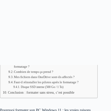
Besoin d’une solution spécifique ?
Méthode 3 — La réinstallation depuis une clé USB : le grand
ménage
Créer la clé USB d’installation Windows 11
Clé USB 32 Go Haute Vitesse
Démarrer depuis la clé USB
Choisir entre réparation et installation propre
Effacement irréversible des données
Après le formatage : que faire en premier ?
Et si on pouvait éviter le formatage complètement ?
Les questions qu’on se pose toujours avant de se lancer
Est-ce que ma licence Windows est perdue après le
formatage ?
Combien de temps ça prend ?
Mes fichiers dans OneDrive sont-ils affectés ?
Faut-il réinstaller les pilotes après le formatage ?
Disque SSD interne (500 Go / 1 To)
Conclusion : formater sans stress, c’est possible
Pourquoi formater son PC Windows 11 : les vraies raisons