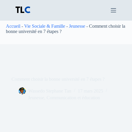
Passer
au
contenu
Accueil
-
Vie Sociale & Famille
-
Jeunesse
-
Comment choisir la
bonne université en 7 étapes ?
Comment choisir la bonne université en 7 étapes ?
Wassedo Stephane Tan
17 mars 2025
Jeunesse
,
Communication et éducation