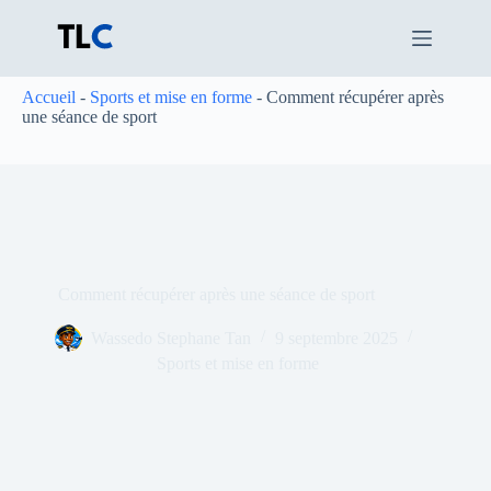
Passer
au
contenu
Accueil
-
Sports et mise en forme
-
Comment récupérer après
une séance de sport
Comment récupérer après une séance de sport
Wassedo Stephane Tan
9 septembre 2025
Sports et mise en forme