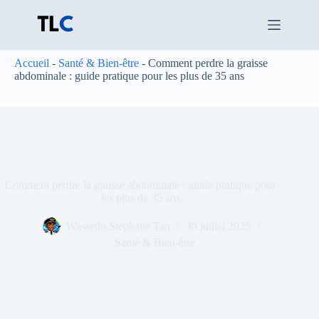
Passer
au
contenu
Accueil
-
Santé & Bien-être
-
Comment perdre la graisse
abdominale : guide pratique pour les plus de 35 ans
Comment perdre la graisse abdominale : guide pratique pour
les plus de 35 ans
Wassedo Stephane Tan
30 juillet 2025
Santé & Bien-être