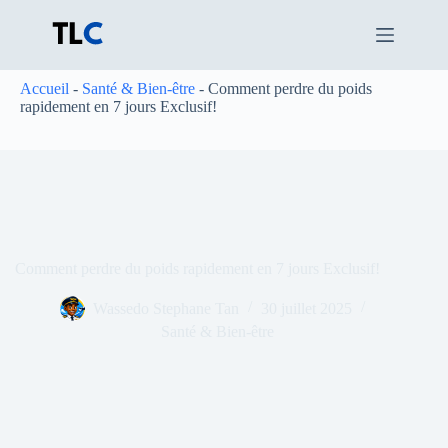
Passer
au
contenu
Accueil
-
Santé & Bien-être
-
Comment perdre du poids
rapidement en 7 jours Exclusif!
Comment perdre du poids rapidement en 7 jours Exclusif!
Wassedo Stephane Tan
30 juillet 2025
Santé & Bien-être