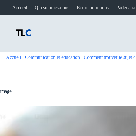
Passer
Accueil
Qui sommes-nous
Ecrire pour nous
Partenaria
au
contenu
Accueil
-
Communication et éducation
-
Comment trouver le sujet d
image