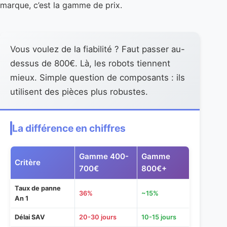
Vous voulez de la fiabilité ? Faut passer au-
dessus de 800€. Là, les robots tiennent
mieux. Simple question de composants : ils
utilisent des pièces plus robustes.
La différence en chiffres
Gamme 400-
Gamme
Critère
700€
800€+
Taux de panne
36%
~15%
An 1
Délai SAV
20-30 jours
10-15 jours
Durée de vie
2-3 ans
4-5 ans
moyenne