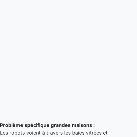
Les échecs (complexité ou bugs) :
« La cartographie se dégrade. À chaque perte de
connexion, la carte disparaît. » — Bryce, 1 oct
2024, 1★
« Le capteur laser ne fonctionne plus. Je n’ai plus
de cartographie du tout. » — Client Amazon, 25
nov 2024, 1★
Problème spécifique grandes maisons :
Les robots voient à travers les baies vitrées et
détectent des zones extérieures comme si c’était
des pièces.