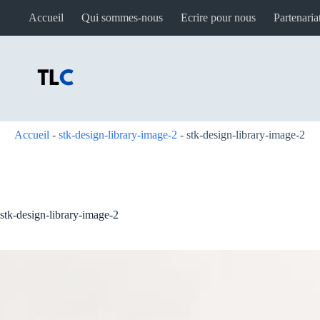
Passer
Accueil
Qui sommes-nous
Ecrire pour nous
Partenaria
au
contenu
Accueil
-
stk-design-library-image-2
-
stk-design-library-image-2
stk-design-library-image-2