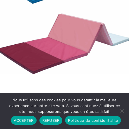
Nous utilisons des cookies pour vous garantir la meilleure
expérience sur notre site web. Si vous continuez à utiliser ce
site, nous supposerons que vous en êtes satisfait.
Partenariat
Contact
Politique de Confidentialité
ACCEPTER
REFUSER
Politique de confidentialité
CGU
Copyright © 2026 - Propulsé par DIEUDUDIABLE