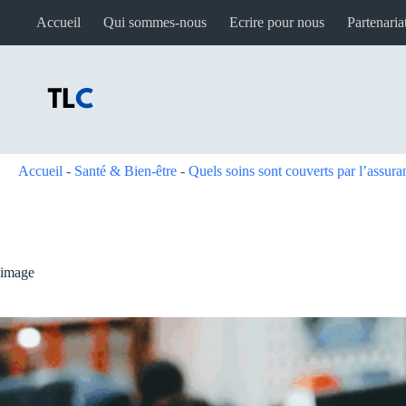
Passer
Accueil
Qui sommes-nous
Ecrire pour nous
Partenaria
au
contenu
Accueil
-
Santé & Bien-être
-
Quels soins sont couverts par l’assur
image