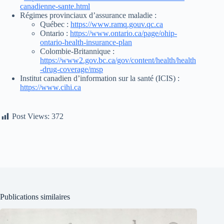
canadienne-sante.html
Régimes provinciaux d’assurance maladie :
Québec :
https://www.ramq.gouv.qc.ca
Ontario :
https://www.ontario.ca/page/ohip-
ontario-health-insurance-plan
Colombie-Britannique :
https://www2.gov.bc.ca/gov/content/health/health
-drug-coverage/msp
Institut canadien d’information sur la santé (ICIS) :
https://www.cihi.ca
Post Views:
372
Publications similaires