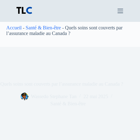
Passer
au
contenu
Accueil
-
Santé & Bien-être
-
Quels soins sont couverts par
l’assurance maladie au Canada ?
Quels soins sont couverts par l’assurance maladie au Canada ?
Wassedo Stephane Tan
22 mai 2025
Santé & Bien-être