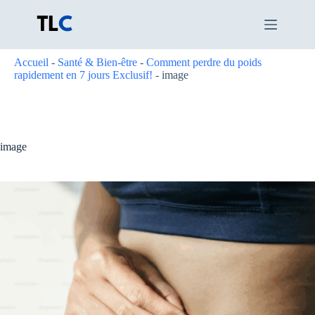
Passer
au
contenu
Accueil
-
Santé & Bien-être
-
Comment perdre du poids
rapidement en 7 jours Exclusif!
-
image
image