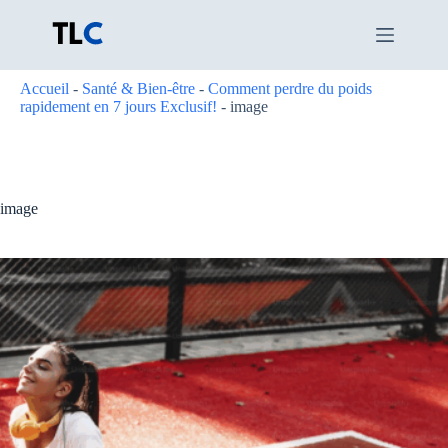
Passer
au
contenu
Accueil
-
Santé & Bien-être
-
Comment perdre du poids
rapidement en 7 jours Exclusif!
-
image
image