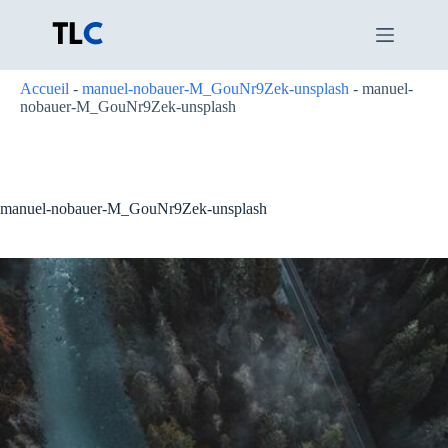
Passer
au
contenu
Accueil
-
manuel-nobauer-M_GouNr9Zek-unsplash
-
manuel-
nobauer-M_GouNr9Zek-unsplash
manuel-nobauer-M_GouNr9Zek-unsplash