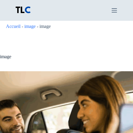
Passer
au
contenu
Accueil
-
image
-
image
image