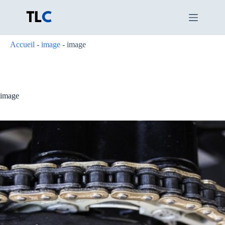
Passer
au
contenu
Accueil
-
image
-
image
image