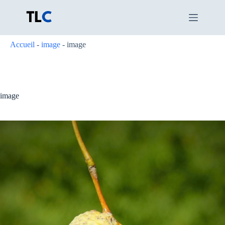
Passer
au
contenu
Accueil
-
image
-
image
image