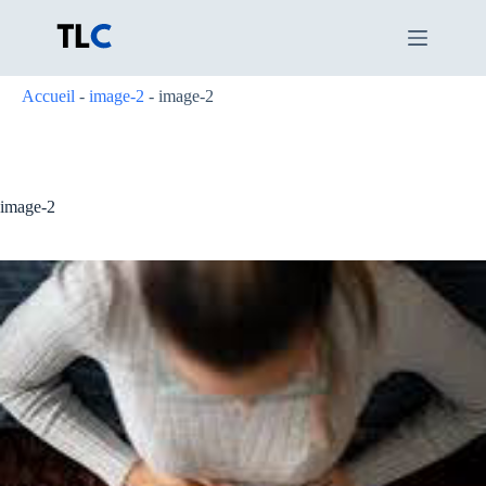
Passer
au
contenu
Accueil
-
image-2
-
image-2
image-2