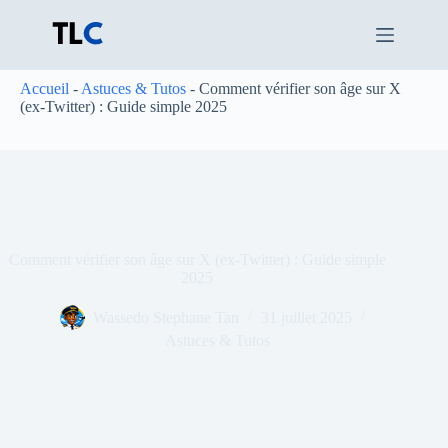
Passer
au
contenu
Accueil
-
Astuces & Tutos
-
Comment vérifier son âge sur X
(ex-Twitter) : Guide simple 2025
Comment vérifier son âge sur X (ex-Twitter) : Guide simple
2025
Wassedo Stephane Tan
31 juillet 2025
Astuces & Tutos