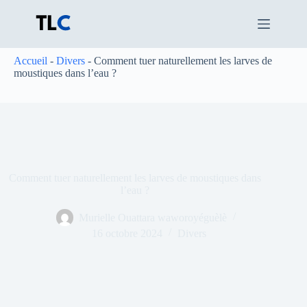
Passer
au
contenu
Accueil
-
Divers
-
Comment tuer naturellement les larves de
moustiques dans l’eau ?
Comment tuer naturellement les larves de moustiques dans
l’eau ?
Murielle Ouattara waworoyéguèlè
16 octobre 2024
Divers