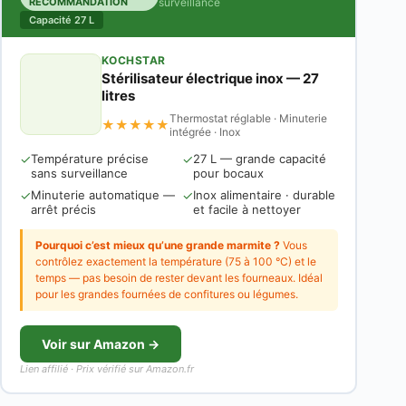
RECOMMANDATION
surveillance
Capacité 27 L
KOCHSTAR
Stérilisateur électrique inox — 27
litres
Thermostat réglable · Minuterie
★★★★★
intégrée · Inox
✓
Température précise
✓
27 L — grande capacité
sans surveillance
pour bocaux
✓
Minuterie automatique —
✓
Inox alimentaire · durable
arrêt précis
et facile à nettoyer
Pourquoi c’est mieux qu’une grande marmite ?
Vous
contrôlez exactement la température (75 à 100 °C) et le
temps — pas besoin de rester devant les fourneaux. Idéal
pour les grandes fournées de confitures ou légumes.
Voir sur Amazon →
Lien affilié · Prix vérifié sur Amazon.fr