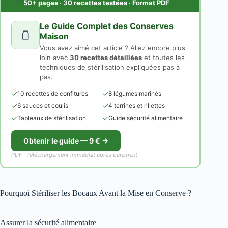
50+ pages · 30 recettes testées · Format PDF
Le Guide Complet des Conserves
🫙
Maison
Vous avez aimé cet article ? Allez encore plus
loin avec
30 recettes détaillées
et toutes les
techniques de stérilisation expliquées pas à
pas.
✓
✓
10 recettes de confitures
8 légumes marinés
✓
✓
6 sauces et coulis
4 terrines et rillettes
✓
✓
Tableaux de stérilisation
Guide sécurité alimentaire
Obtenir le guide — 9 € →
PDF · Téléchargement immédiat après paiement
Pourquoi Stériliser les Bocaux Avant la Mise en Conserve ?
Assurer la sécurité alimentaire