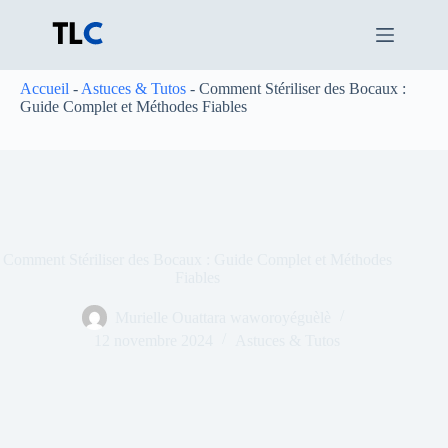
Passer
au
contenu
Accueil
-
Astuces & Tutos
-
Comment Stériliser des Bocaux :
Guide Complet et Méthodes Fiables
Comment Stériliser des Bocaux : Guide Complet et Méthodes
Fiables
Murielle Ouattara waworoyéguèlè
12 novembre 2024
Astuces & Tutos