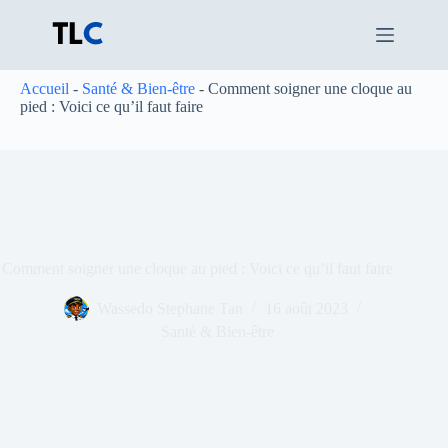
Passer
au
contenu
Accueil
-
Santé & Bien-être
-
Comment soigner une cloque au
pied : Voici ce qu’il faut faire
Comment soigner une cloque au pied : Voici ce qu’il faut faire
Wassedo Stephane Tan
16 août 2023
Santé & Bien-être