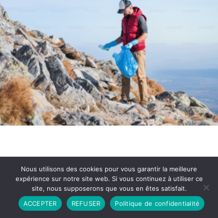
Nous utilisons des cookies pour vous garantir la meilleure
expérience sur notre site web. Si vous continuez à utiliser ce
site, nous supposerons que vous en êtes satisfait.
Partenariat
Contact
Politique de Confidentialité
ACCEPTER
REFUSER
Politique de confidentialité
CGU
Copyright © 2026 - Propulsé par DIEUDUDIABLE