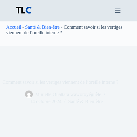
Passer
au
contenu
Accueil
-
Santé & Bien-être
-
Comment savoir si les vertiges
viennent de l’oreille interne ?
Comment savoir si les vertiges viennent de l’oreille interne ?
Murielle Ouattara waworoyéguèlè
14 octobre 2024
Santé & Bien-être