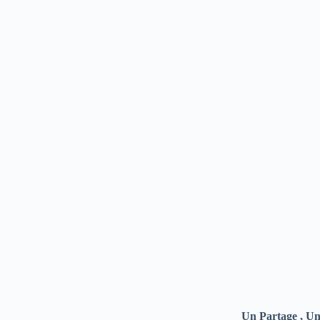
Comment savoir à qui appartient le numéro de
Murielle Ouattara waworoyéguèlè
28 o
Un Partage , Un