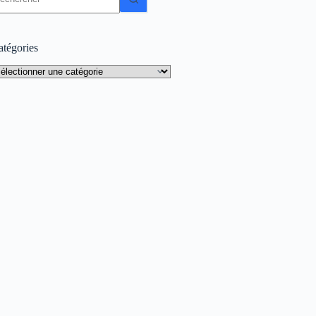
sultat
atégories
tégories