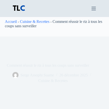
Passer
au
contenu
Accueil
-
Cuisine & Recettes
-
Comment réussir le riz à tous les
coups sans surveiller
Comment réussir le riz à tous les coups sans surveiller
Serge Assophi Suame
26 décembre 2025
Cuisine & Recettes