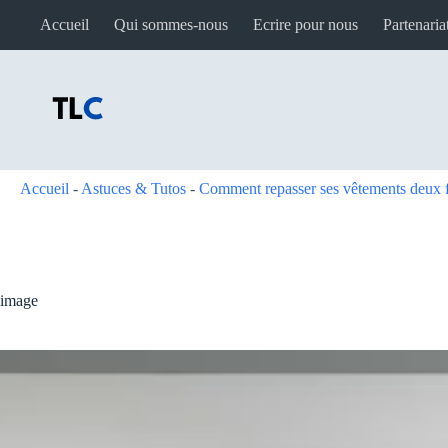
Passer
Accueil
Qui sommes-nous
Ecrire pour nous
Partenaria
au
contenu
Accueil
-
Astuces & Tutos
-
Comment repasser ses vêtements deux fo
image