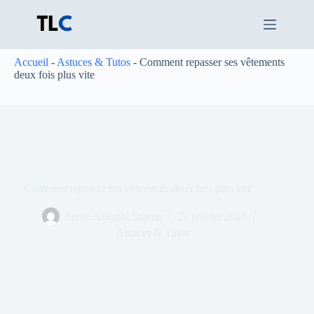
Passer
au
contenu
Accueil
-
Astuces & Tutos
-
Comment repasser ses vêtements
deux fois plus vite
Comment repasser ses vêtements deux fois plus vite
Serge Assophi Suame
27 janvier 2026
Astuces & Tutos