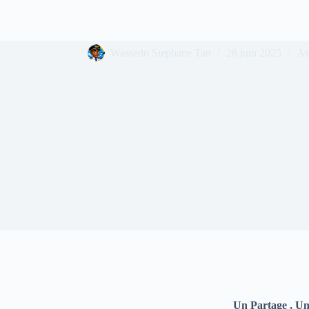
Comment réparer une fuite sous
Wassedo Stephane Tan
28 juin 2025
As
Un Partage , Un