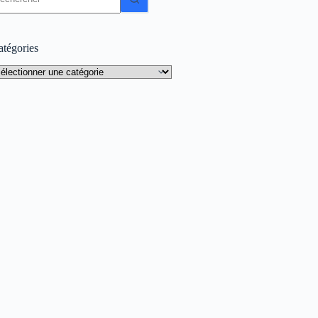
sultat
atégories
tégories