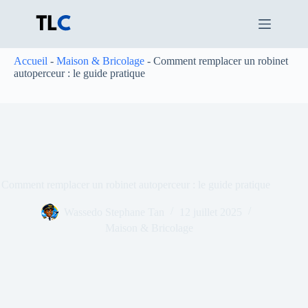
Passer
au
contenu
Accueil
-
Maison & Bricolage
-
Comment remplacer un robinet
autoperceur : le guide pratique
Comment remplacer un robinet autoperceur : le guide pratique
Wassedo Stephane Tan
12 juillet 2025
Maison & Bricolage