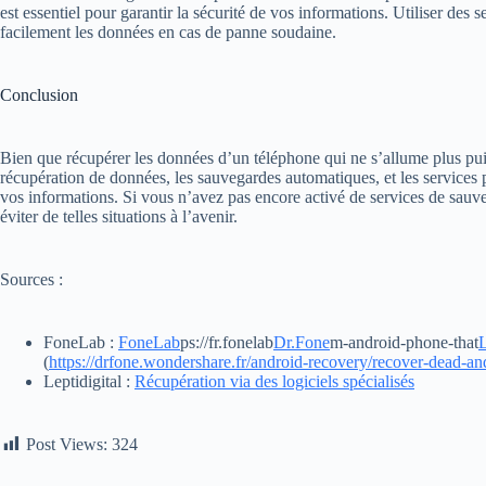
est essentiel pour garantir la sécurité de vos informations. Utiliser d
facilement les données en cas de panne soudaine​.
Conclusion
Bien que récupérer les données d’un téléphone qui ne s’allume plus puis
récupération de données, les sauvegardes automatiques, et les services p
vos informations. Si vous n’avez pas encore activé de services de sauve
éviter de telles situations à l’avenir.
Sources :
FoneLab :
FoneLab
ps://fr.fonelab​
Dr.Fone
m-android-phone-that​
L
(
https://drfone.wondershare.fr/android-recovery/recover-dead-an
Leptidigital :
Récupération via des logiciels spécialisés
Post Views:
324