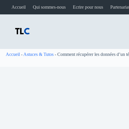
Passer
Accueil
Qui sommes-nous
Ecrire pour nous
Partenaria
au
contenu
Accueil
-
Astuces & Tutos
-
Comment récupérer les données d’un té