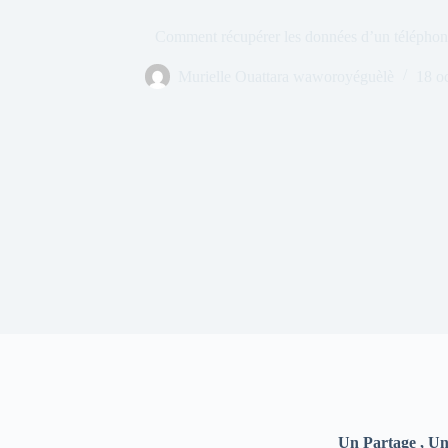
Comment récupérer les données d’un téléphone
Murielle Ouattara waworoyéguèlè
18 o
Un Partage , Un