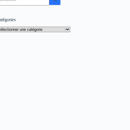
sultat
atégories
tégories