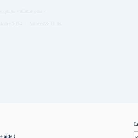
 qui ne s’allume plus ?
ctobre 2024
Astuces & Tutos
L
A
e aide !