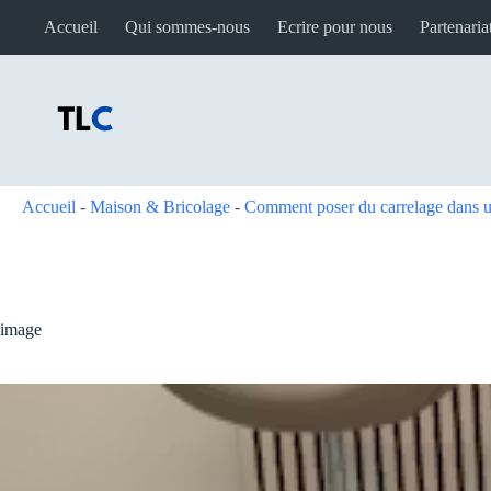
Passer
Accueil
Qui sommes-nous
Ecrire pour nous
Partenaria
au
contenu
Accueil
-
Maison & Bricolage
-
Comment poser du carrelage dans un
image