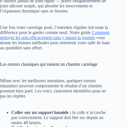
n’utilisez jamais de joint rigide — posez obligatoirement un
joint silicone souple, qui absorbe les mouvements et
l’expansion thermique sans se fissurer.
Une fois votre carrelage posé, l’entretien régulier fait toute la
différence pour le garder comme neuf. Notre guide
Comment
nettoyer les sols efficacement sans y passer la journée
vous
donne les bonnes méthodes pour entretenir votre salle de bain
au quotidien sans effort.
Les erreurs classiques qui ruinent un chantier carrelage
Même avec les meilleures intentions, quelques erreurs
répandues peuvent compromettre le résultat d’un chantier
pourtant bien parti. Les voici, clairement identifiées pour ne
pas les répéter.
Coller sur un support humide :
la colle n’accroche
pas correctement. Le support doit être sec depuis au
moins 48 heures.