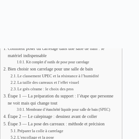
Ce guide vous emmène de la préparation du mur jusqu’aux
dernières finitions, avec les outils qu’il faut vraiment avoir
entre les mains pour travailler proprement et efficacement.
Table de Matière
Comment poser du carrelage dans une salle de bain : le
matériel indispensable
Kit complet d’outils de pose pour carrelage
Bien choisir son carrelage pour une salle de bain
Le classement UPEC et la résistance à l’humidité
La taille des carreaux et l’effet visuel
Le grès cérame : le choix des pros
Étape 1 — La préparation du support : l’étape que personne
ne voit mais qui change tout
Membrane d’étanchéité liquide pour salle de bain (SPEC)
Étape 2 — Le calepinage : dessinez avant de coller
Étape 3 — La pose des carreaux : méthode et précision
Préparer la colle à carrelage
L’encollage et la pose