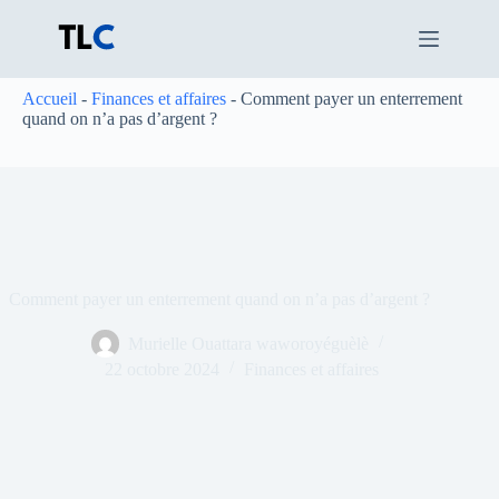
Passer
au
contenu
Accueil
-
Finances et affaires
-
Comment payer un enterrement
quand on n’a pas d’argent ?
Comment payer un enterrement quand on n’a pas d’argent ?
Murielle Ouattara waworoyéguèlè
22 octobre 2024
Finances et affaires