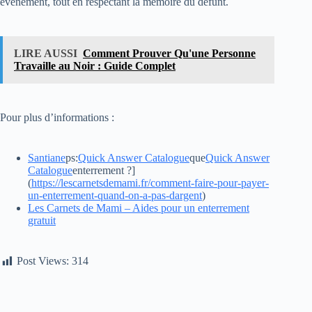
événement, tout en respectant la mémoire du défunt.
LIRE AUSSI
Comment Prouver Qu'une Personne
Travaille au Noir : Guide Complet
Pour plus d’informations :
Santiane
ps:​
Quick Answer Catalogue
que​
Quick Answer
Catalogue
enterrement ?]
(
https://lescarnetsdemami.fr/comment-faire-pour-payer-
un-enterrement-quand-on-a-pas-dargent
)
Les Carnets de Mami – Aides pour un enterrement
gratuit
Post Views:
314