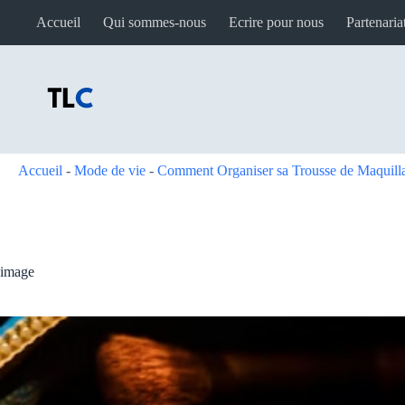
Passer
Accueil
Qui sommes-nous
Ecrire pour nous
Partenaria
au
contenu
Accueil
-
Mode de vie
-
Comment Organiser sa Trousse de Maquill
image