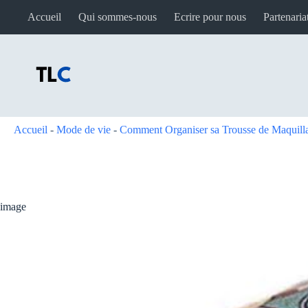
Passer
Accueil
Qui sommes-nous
Ecrire pour nous
Partenaria
au
contenu
Accueil
-
Mode de vie
-
Comment Organiser sa Trousse de Maquill
image