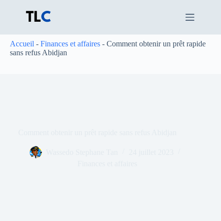
Passer
au
contenu
Accueil
-
Finances et affaires
-
Comment obtenir un prêt rapide
sans refus Abidjan
Comment obtenir un prêt rapide sans refus Abidjan
Wassedo Stephane Tan
24 juillet 2023
Finances et affaires