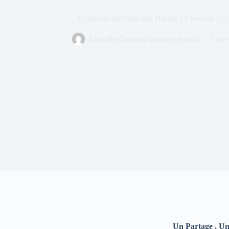
Comment Nettoyer une Brosse à Cheveux : Gui
Murielle Ouattara waworoyéguèlè
7 no
Un Partage , Un