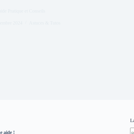
de Pratique et Conseils
vembre 2024
Astuces & Tutos
L
A
e aide !