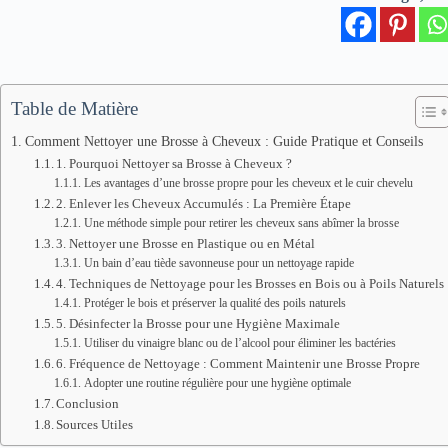
Table de Matière
Comment Nettoyer une Brosse à Cheveux : Guide Pratique et Conseils
1. Pourquoi Nettoyer sa Brosse à Cheveux ?
Les avantages d’une brosse propre pour les cheveux et le cuir chevelu
2. Enlever les Cheveux Accumulés : La Première Étape
Une méthode simple pour retirer les cheveux sans abîmer la brosse
3. Nettoyer une Brosse en Plastique ou en Métal
Un bain d’eau tiède savonneuse pour un nettoyage rapide
4. Techniques de Nettoyage pour les Brosses en Bois ou à Poils Naturels
Protéger le bois et préserver la qualité des poils naturels
5. Désinfecter la Brosse pour une Hygiène Maximale
Utiliser du vinaigre blanc ou de l’alcool pour éliminer les bactéries
6. Fréquence de Nettoyage : Comment Maintenir une Brosse Propre
Adopter une routine régulière pour une hygiène optimale
Conclusion
Sources Utiles