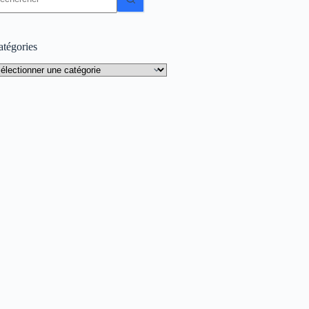
sultat
atégories
tégories