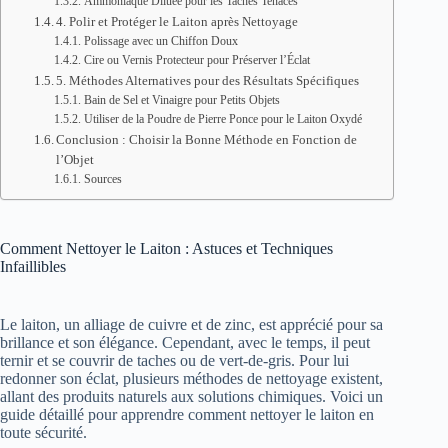
Ammoniaque Dilueé pour les Taches Tenaces
4. Polir et Protéger le Laiton après Nettoyage
Polissage avec un Chiffon Doux
Cire ou Vernis Protecteur pour Préserver l’Éclat
5. Méthodes Alternatives pour des Résultats Spécifiques
Bain de Sel et Vinaigre pour Petits Objets
Utiliser de la Poudre de Pierre Ponce pour le Laiton Oxydé
Conclusion : Choisir la Bonne Méthode en Fonction de
l’Objet
Sources
Comment Nettoyer le Laiton : Astuces et Techniques
Infaillibles
Le laiton, un alliage de cuivre et de zinc, est apprécié pour sa
brillance et son élégance. Cependant, avec le temps, il peut
ternir et se couvrir de taches ou de vert-de-gris. Pour lui
redonner son éclat, plusieurs méthodes de nettoyage existent,
allant des produits naturels aux solutions chimiques. Voici un
guide détaillé pour apprendre comment nettoyer le laiton en
toute sécurité.