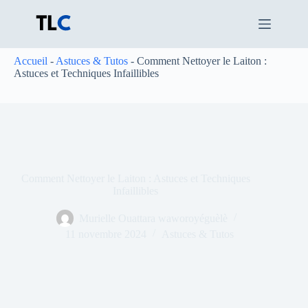
Passer
au
contenu
Accueil
-
Astuces & Tutos
-
Comment Nettoyer le Laiton :
Astuces et Techniques Infaillibles
Comment Nettoyer le Laiton : Astuces et Techniques
Infaillibles
Murielle Ouattara waworoyéguèlè
11 novembre 2024
Astuces & Tutos