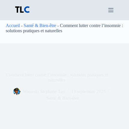
Passer
au
contenu
Accueil
-
Santé & Bien-être
-
Comment lutter contre l’insomnie :
solutions pratiques et naturelles
Comment lutter contre l’insomnie : solutions pratiques et
naturelles
Wassedo Stephane Tan
13 septembre 2025
Santé & Bien-être