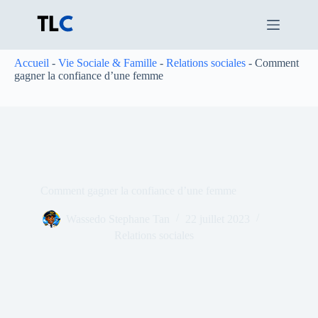
Passer
au
contenu
Accueil
-
Vie Sociale & Famille
-
Relations sociales
-
Comment
gagner la confiance d’une femme
Comment gagner la confiance d’une femme
Wassedo Stephane Tan
22 juillet 2023
Relations sociales