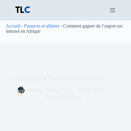
Passer
au
contenu
Accueil
-
Finances et affaires
-
Comment gagner de l’argent sur
internet en Afrique
Comment gagner de l’argent sur internet en Afrique
Wassedo Stephane Tan
19 juillet 2023
Finances et affaires