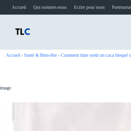
Passer
Accueil
Qui sommes-nous
Ecrire pour nous
Partenaria
au
contenu
Accueil
-
Santé & Bien-être
-
Comment faire sortir un caca bloqué 
image