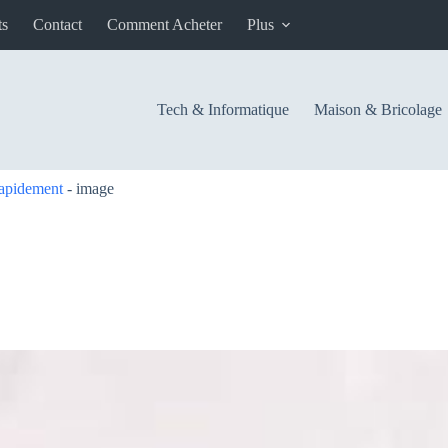
ts
Contact
Comment Acheter
Plus
Tech & Informatique
Maison & Bricolage
rapidement
-
image