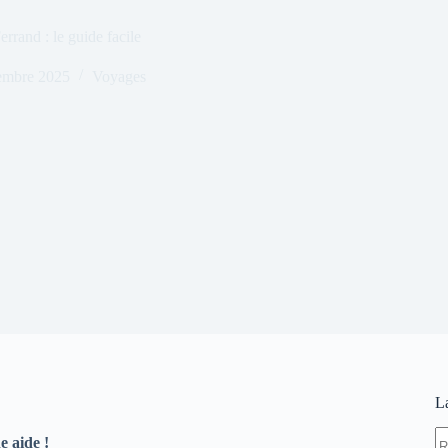
rrand : le guide facile
embre 2025
Voyages
L
A
e aide !