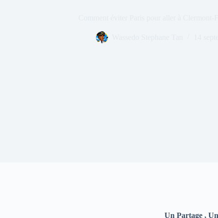
Comment éviter Paris pour aller à Clermont-Fe
Wassedo Stephane Tan
14 sept
Un Partage , Un