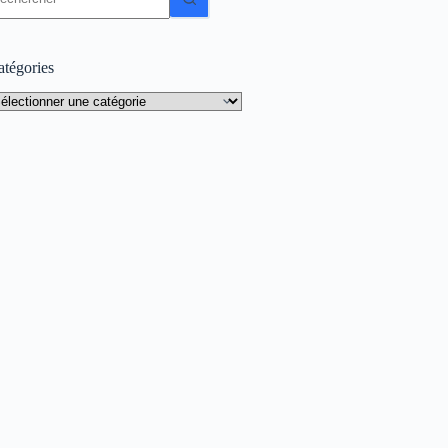
sultat
atégories
tégories