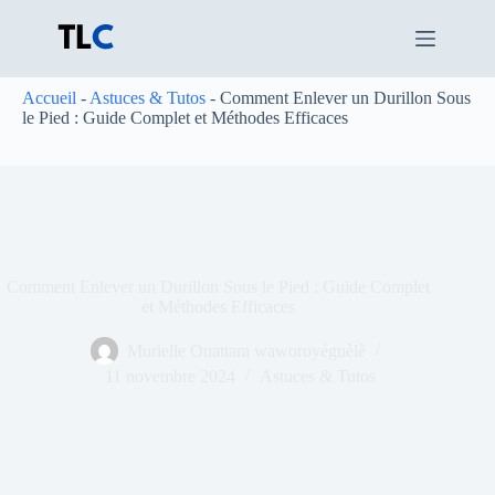
Passer
au
contenu
Accueil
-
Astuces & Tutos
-
Comment Enlever un Durillon Sous
le Pied : Guide Complet et Méthodes Efficaces
Comment Enlever un Durillon Sous le Pied : Guide Complet
et Méthodes Efficaces
Murielle Ouattara waworoyéguèlè
11 novembre 2024
Astuces & Tutos