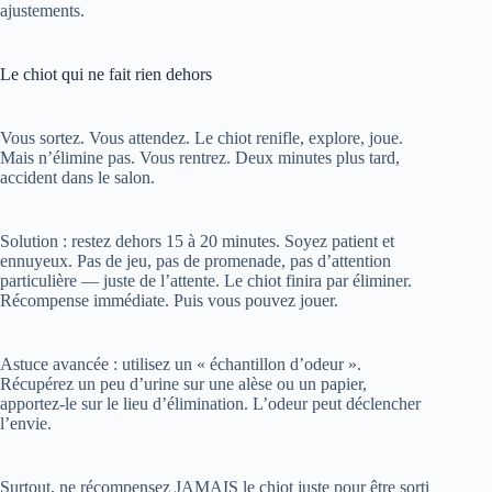
Le chiot qui ne fait rien dehors
Vous sortez. Vous attendez. Le chiot renifle, explore, joue.
Mais n’élimine pas. Vous rentrez. Deux minutes plus tard,
accident dans le salon.
Solution : restez dehors 15 à 20 minutes. Soyez patient et
ennuyeux. Pas de jeu, pas de promenade, pas d’attention
particulière — juste de l’attente. Le chiot finira par éliminer.
Récompense immédiate. Puis vous pouvez jouer.
Astuce avancée : utilisez un « échantillon d’odeur ».
Récupérez un peu d’urine sur une alèse ou un papier,
apportez-le sur le lieu d’élimination. L’odeur peut déclencher
l’envie.
Surtout, ne récompensez JAMAIS le chiot juste pour être sorti
sans avoir éliminé. Il doit comprendre que la récompense vient
de l’action, pas de la présence.