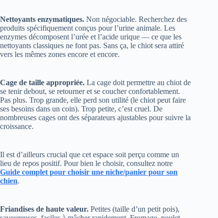
Nettoyants enzymatiques.
Non négociable. Recherchez des
produits spécifiquement conçus pour l’urine animale. Les
enzymes décomposent l’urée et l’acide urique — ce que les
nettoyants classiques ne font pas. Sans ça, le chiot sera attiré
vers les mêmes zones encore et encore.
Cage de taille appropriée.
La cage doit permettre au chiot de
se tenir debout, se retourner et se coucher confortablement.
Pas plus. Trop grande, elle perd son utilité (le chiot peut faire
ses besoins dans un coin). Trop petite, c’est cruel. De
nombreuses cages ont des séparateurs ajustables pour suivre la
croissance.
Il est d’ailleurs crucial que cet espace soit perçu comme un
lieu de repos positif. Pour bien le choisir, consultez notre
Guide complet pour choisir une niche/panier pour son
chien
.
Friandises de haute valeur.
Petites (taille d’un petit pois),
savoureuses, faciles à mâcher rapidement. Fromage, poulet
cuit, foie séché. Réservez-les exclusivement pour les succès de