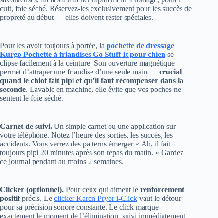
propreté au début — elles doivent rester spéciales.
Pour les avoir toujours à portée, la
pochette de dressage
Kurgo Pochette à friandises Go Stuff It pour chien
se
clipse facilement à la ceinture. Son ouverture magnétique
permet d’attraper une friandise d’une seule main —
crucial
quand le chiot fait pipi et qu’il faut récompenser dans la
seconde
. Lavable en machine, elle évite que vos poches ne
sentent le foie séché.
Carnet de suivi.
Un simple carnet ou une application sur
votre téléphone. Notez l’heure des sorties, les succès, les
accidents. Vous verrez des patterns émerger « Ah, il fait
toujours pipi 20 minutes après son repas du matin. » Gardez
ce journal pendant au moins 2 semaines.
Clicker (optionnel).
Pour ceux qui aiment le
renforcement
positif
précis. Le
clicker Karen Pryor i-Click
vaut le détour
pour sa précision sonore constante. Le click marque
exactement le moment de l’élimination, suivi immédiatement
de la récompense. Efficace, mais pas indispensable — votre
voix joyeuse fait parfaitement l’affaire.