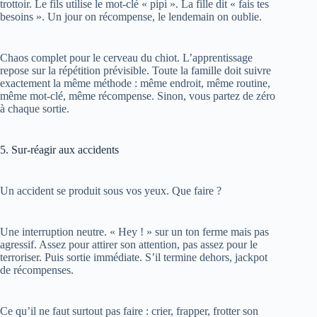
Chaos complet pour le cerveau du chiot. L’apprentissage
repose sur la répétition prévisible. Toute la famille doit suivre
exactement la même méthode : même endroit, même routine,
même mot-clé, même récompense. Sinon, vous partez de zéro
à chaque sortie.
5. Sur-réagir aux accidents
Un accident se produit sous vos yeux. Que faire ?
Une interruption neutre. « Hey ! » sur un ton ferme mais pas
agressif. Assez pour attirer son attention, pas assez pour le
terroriser. Puis sortie immédiate. S’il termine dehors, jackpot
de récompenses.
Ce qu’il ne faut surtout pas faire : crier, frapper, frotter son
museau dedans. Ces réactions sont contre-productives et
cruelles. Elles n’apprennent rien au chiot si ce n’est que vous