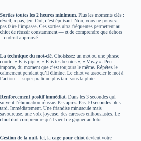
Sorties toutes les 2 heures minimum.
Plus les moments clés :
réveil, repas, jeu. Oui, c’est épuisant. Non, vous ne pouvez
pas faire l’impasse. Ces sorties ultra-fréquentes permettent au
chiot de réussir constamment — et de comprendre que dehors
= endroit approuvé.
La technique du mot-clé.
Choisissez un mot ou une phrase
courte. « Fais pipi », « Fais tes besoins », « Vas-y ». Peu
importe, du moment que c’est toujours le même. Répétez-le
calmement pendant qu’il élimine. Le chiot va associer le mot à
l’action — super pratique plus tard sous la pluie.
Renforcement positif immédiat.
Dans les 3 secondes qui
suivent l’élimination réussie. Pas après. Pas 10 secondes plus
tard. Immédiatement. Une friandise minuscule mais
savoureuse, une voix joyeuse, des caresses enthousiastes. Le
chiot doit comprendre qu’il vient de gagner au loto.
Gestion de la nuit.
Ici, la
cage pour chiot
devient votre
meilleure alliée. Pas comme punition — comme refuge. Un
espace juste assez grand pour que le chiot puisse se coucher