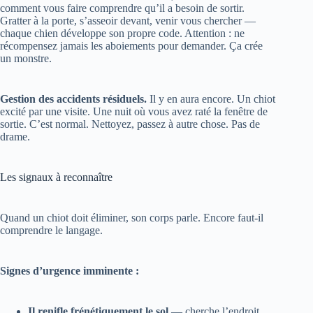
chaque chien développe son propre code. Attention : ne
récompensez jamais les aboiements pour demander. Ça crée
un monstre.
Gestion des accidents résiduels.
Il y en aura encore. Un chiot
excité par une visite. Une nuit où vous avez raté la fenêtre de
sortie. C’est normal. Nettoyez, passez à autre chose. Pas de
drame.
Les signaux à reconnaître
Quand un chiot doit éliminer, son corps parle. Encore faut-il
comprendre le langage.
Signes d’urgence imminente :
Il renifle frénétiquement le sol
— cherche l’endroit
parfait
Il tourne en rond
— même comportement qu’avant de