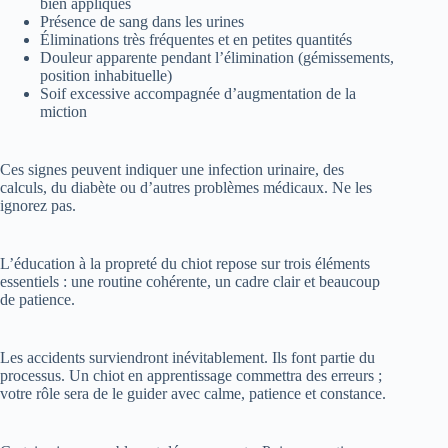
Éliminations très fréquentes et en petites quantités
Douleur apparente pendant l’élimination (gémissements,
position inhabituelle)
Soif excessive accompagnée d’augmentation de la
miction
Ces signes peuvent indiquer une infection urinaire, des
calculs, du diabète ou d’autres problèmes médicaux. Ne les
ignorez pas.
L’éducation à la propreté du chiot repose sur trois éléments
essentiels : une routine cohérente, un cadre clair et beaucoup
de patience.
Les accidents surviendront inévitablement. Ils font partie du
processus. Un chiot en apprentissage commettra des erreurs ;
Nous utilisons des cookies pour vous garantir la meilleure
votre rôle sera de le guider avec calme, patience et constance.
expérience sur notre site web. Si vous continuez à utiliser ce
site, nous supposerons que vous en êtes satisfait.
Certains jours sembleront décourageants. Puis, un matin, une
ACCEPTER
REFUSER
Politique de confidentialité
évolution deviendra évidente : une semaine entière sans