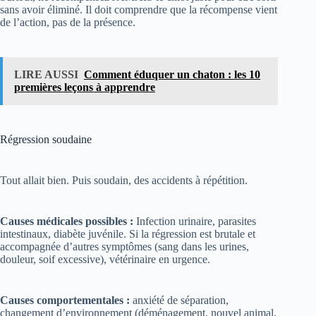
LIRE AUSSI
Comment éduquer un chaton : les 10
premières leçons à apprendre
Régression soudaine
Tout allait bien. Puis soudain, des accidents à répétition.
Causes médicales possibles :
Infection urinaire, parasites
intestinaux, diabète juvénile. Si la régression est brutale et
accompagnée d’autres symptômes (sang dans les urines,
douleur, soif excessive), vétérinaire en urgence.
Causes comportementales :
anxiété de séparation,
changement d’environnement (déménagement, nouvel animal,
nouveau bébé), traumatisme. Ici, il faut identifier et traiter la
source du stress. Parfois avec l’aide d’un comportementaliste