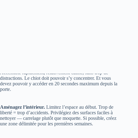
Phase 1 : Préparation (semaine 0)
Avant même que le chiot n’arrive, préparez le terrain. Cette
étape fait toute la différence.
Choisissez l’endroit extérieur.
Un seul. Toujours le même.
Accessible rapidement, relativement calme, sans trop de
distractions. Le chiot doit pouvoir s’y concentrer. Et vous
devez pouvoir y accéder en 20 secondes maximum depuis la
porte.
Aménagez l’intérieur.
Limitez l’espace au début. Trop de
liberté = trop d’accidents. Privilégiez des surfaces faciles à
nettoyer — carrelage plutôt que moquette. Si possible, créez
une zone délimitée pour les premières semaines.
Préparez le matériel.
Une laisse courte pour les sorties pipi
(pas de promenade, juste l’élimination). Des
friandises pour