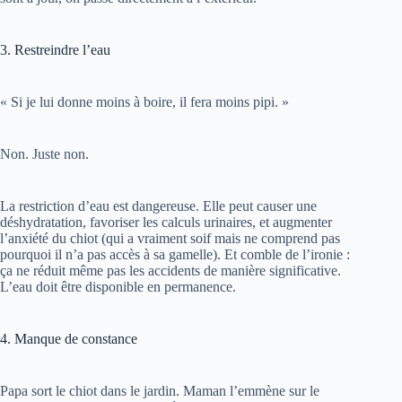
3. Restreindre l’eau
« Si je lui donne moins à boire, il fera moins pipi. »
Non. Juste non.
La restriction d’eau est dangereuse. Elle peut causer une
déshydratation, favoriser les calculs urinaires, et augmenter
l’anxiété du chiot (qui a vraiment soif mais ne comprend pas
pourquoi il n’a pas accès à sa gamelle). Et comble de l’ironie :
ça ne réduit même pas les accidents de manière significative.
L’eau doit être disponible en permanence.
4. Manque de constance
Papa sort le chiot dans le jardin. Maman l’emmène sur le
trottoir. Le fils utilise le mot-clé « pipi ». La fille dit « fais tes
besoins ». Un jour on récompense, le lendemain on oublie.