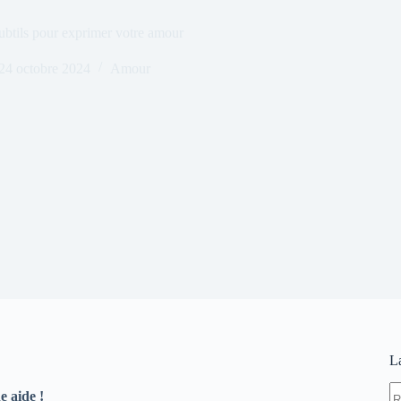
ubtils pour exprimer votre amour
24 octobre 2024
Amour
L
A
e aide !