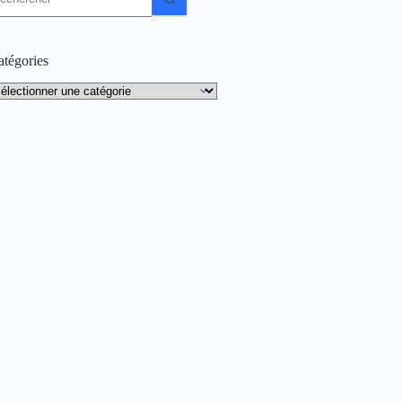
sultat
atégories
tégories