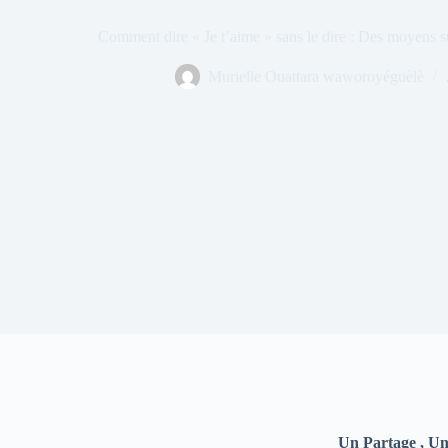
Comment dire « Je t’aime » sans le dire : Des moyens s
Murielle Ouattara waworoyéguèlè
Un Partage , Un