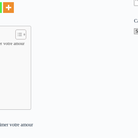
ré
C
Ca
er votre amour
rimer votre amour