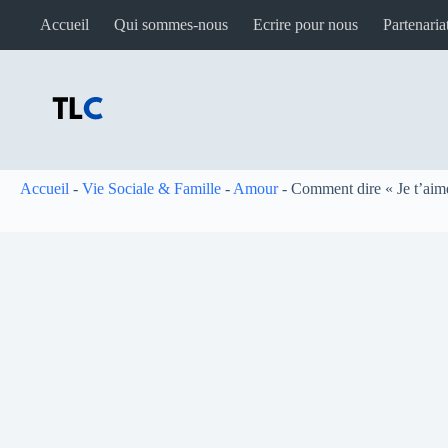
Passer
Accueil
Qui sommes-nous
Ecrire pour nous
Partenaria
au
contenu
Accueil
-
Vie Sociale & Famille
-
Amour
-
Comment dire « Je t’aime